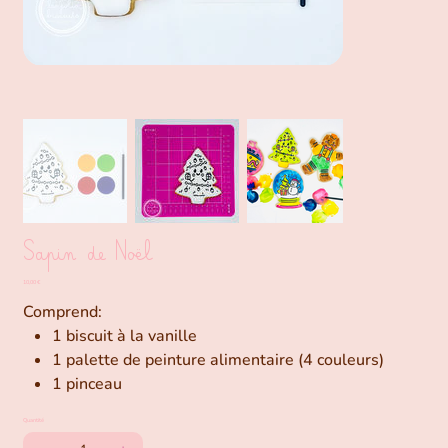
Sapin de Noël
Prix
10,00 €
Comprend:
1 biscuit à la vanille
1 palette de peinture alimentaire (4 couleurs)
1 pinceau
Quantité