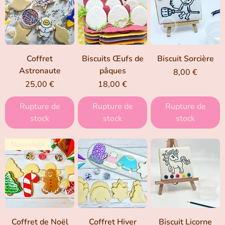
Coffret
Biscuits Œufs de
Biscuit Sorcière
Astronaute
pâques
Prix
8,00 €
Prix
Prix
25,00 €
18,00 €
Rupture de
Rupture de
Rupture de
stock
stock
stock
Nouveauté
Coffret de Noël
Coffret Hiver
Biscuit Licorne