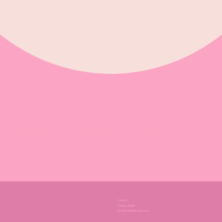
Produits faits maison
Paiement sécurisé
Livraison rapide
Contact
Antony, 92160
info@lesjolisbiscuits.com