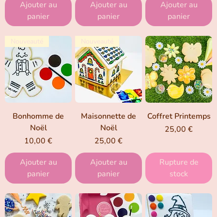
Ajouter au
Ajouter au
Ajouter au
panier
panier
panier
Nouveauté
Nouveauté
Bonhomme de
Maisonnette de
Coffret Printemps
Noël
Noël
Prix
25,00 €
Prix
Prix
10,00 €
25,00 €
Ajouter au
Ajouter au
Rupture de
panier
panier
stock