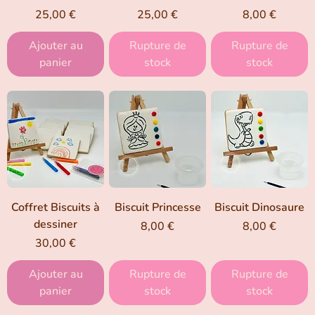
Prix
Prix
Prix
25,00 €
25,00 €
8,00 €
Ajouter au
Rupture de
Rupture de
panier
stock
stock
Coffret Biscuits à
Biscuit Princesse
Biscuit Dinosaure
dessiner
Prix
Prix
8,00 €
8,00 €
Prix
30,00 €
Ajouter au
Rupture de
Rupture de
panier
stock
stock