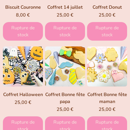
Biscuit Couronne
Coffret 14 juillet
Coffret Donut
Prix
Prix
Prix
8,00 €
25,00 €
25,00 €
Rupture de
Rupture de
Rupture de
stock
stock
stock
Coffret Halloween
Coffret Bonne fête
Coffret Bonne fête
papa
maman
Prix
25,00 €
Prix
Prix
25,00 €
25,00 €
Rupture de
Rupture de
Rupture de
stock
stock
stock