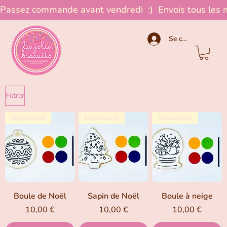
Passez commande avant vendredi  :)  Envois tous les 
Se connecter
Filtrer
Nouveauté
Nouveauté
Nouveauté
Boule de Noël
Sapin de Noël
Boule à neige
Prix
Prix
Prix
10,00 €
10,00 €
10,00 €