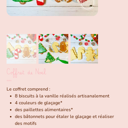
Coffret de Noël
Prix
25,00 €
Le coffret comprend :
8 biscuits à la vanille réalisés artisanalement
4 couleurs de glaçage*
des paillettes alimentaires*
des bâtonnets pour étaler le glaçage et réaliser
des motifs